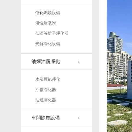
催化燃燒設備
活性炭吸附
低溫等離子凈化器
光解凈化設備
油煙油霧凈化
木炭煙氣凈化
油霧凈化器
油煙凈化器
車間除塵設備