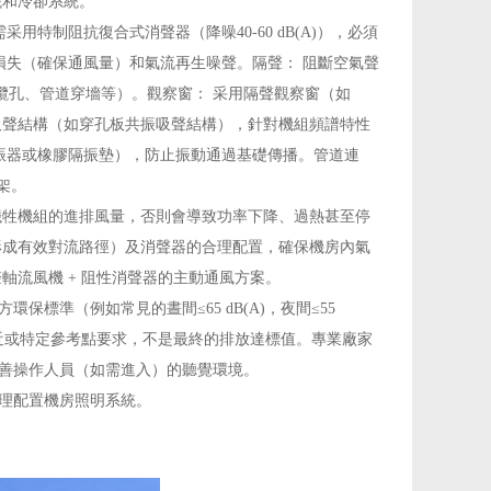
統和冷卻系統。
特制阻抗復合式消聲器（降噪40-60 dB(A)），必須
損失（確保通風量）和氣流再生噪聲。隔聲： 阻斷空氣聲
（線纜孔、管道穿墻等）。觀察窗： 采用隔聲觀察窗（如
吸聲結構（如穿孔板共振吸聲結構），針對機組頻譜特性
振器或橡膠隔振墊），防止振動通過基礎傳播。管道連
架。
犧牲機組的進排風量，否則會導致功率下降、過熱甚至停
形成有效對流路徑）及消聲器的合理配置，確保機房內氣
軸流風機 + 阻性消聲器的主動通風方案。
標準（例如常見的晝間≤65 dB(A)，夜間≤55
組附近或特定參考點要求，不是最終的排放達標值。專業廠家
善操作人員（如需進入）的聽覺環境。
理配置機房照明系統。