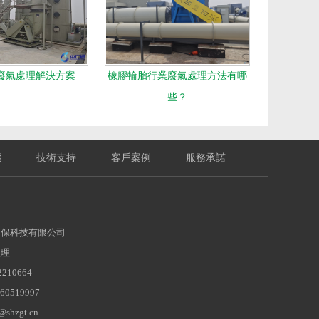
廢氣處理解決方案
橡膠輪胎行業廢氣處理方法有哪
些？
態
技術支持
客戶案例
服務承諾
環保科技有限公司
經理
210664
0519997
shzgt.cn