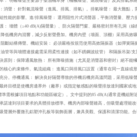
本： 明確噪聲主要源于柴油機本身（機械噪聲、燃燒噪聲）及其排氣系
：消聲： 針對氣流噪聲（進風、排風、排氣）。排氣噪聲： 最大難點，需采用
組性能的影響。進/排風噪聲： 選用阻性片式消聲器，平衡消聲量、壓力
護： 墻體（≥40 dB(A)隔聲量）、防火隔聲門窗、嚴格密封所有孔洞
 降低機房內混響，減少反射聲疊加。機房內壁（墻面、頂棚）采用高效
 阻斷結構傳聲。機組安裝： 必須嚴格按規范使用高效隔振器（如彈簧隔
、油管等與墻體連接處需采用柔性連接（如不銹鋼波紋管） 和隔振吊架/支
決原則：保障通風散熱： 所有降噪措施（尤其是消聲器和密封）絕不能
的核心約束條件。氣流組織： 進風口與排風口設置（通常在同一直線或
充分。停機通風： 解決良好隔聲導致的停機后機房高溫問題，采用低噪聲
最終目標是使機房邊界外（廠界）或指定敏感點的噪聲排放達到國家或地方環保
具體標準需根據項目地點和功能區確定）。文中提到的85 dB(A)通常是機
承諾達到項目要求的具體排放標準。機房內部噪聲雖高，但吸聲處理能改
吸聲層外覆微孔鋁塑沖孔板等裝飾面層，兼具美觀、保護和清潔功能。合