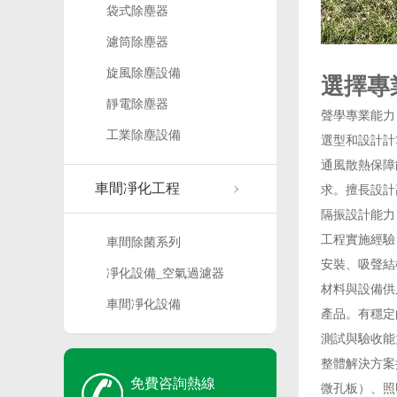
袋式除塵器
濾筒除塵器
旋風除塵設備
選擇專
靜電除塵器
聲學專業能力
工業除塵設備
選型和設計計
通風散熱保障
車間凈化工程
求。擅長設計
隔振設計能力
工程實施經驗
車間除菌系列
安裝、吸聲結
凈化設備_空氣過濾器
材料與設備供
車間凈化設備
產品。有穩定
測試與驗收能
整體解決方案
免費咨詢熱線
微孔板）、照