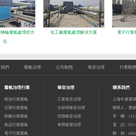
石轉輪廢氣處理的方
化工廠廢氣處理解決方案
電子行業
法
于我們
廢氣治理
公司動態
噪音治理
行業動
廢氣治理行業
噪音治理
聯系我們
噴涂行業廢氣
工業噪音治理
上海中廣通
注塑行業廢氣
冷卻塔噪音治理
聯系人：曹
制藥行業廢氣
空調噪音治理
手 機：1312
食品行業廢氣
車間噪聲治理
電 話：021-6
電子行業廢氣
郵 箱：info@