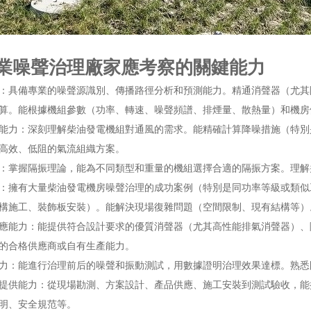
業噪聲治理廠家應考察的關鍵能力
：具備專業的噪聲源識別、傳播路徑分析和預測能力。精通消聲器（尤其
算。能根據機組參數（功率、轉速、噪聲頻譜、排煙量、散熱量）和機房
能力：深刻理解柴油發電機組對通風的需求。能精確計算降噪措施（特別
高效、低阻的氣流組織方案。
：掌握隔振理論，能為不同類型和重量的機組選擇合適的隔振方案。理解
：擁有大量柴油發電機房噪聲治理的成功案例（特別是同功率等級或類似
構施工、裝飾板安裝）。能解決現場復雜問題（空間限制、現有結構等）
應能力：能提供符合設計要求的優質消聲器（尤其高性能排氣消聲器）、
的合格供應商或自有生產能力。
力：能進行治理前后的噪聲和振動測試，用數據證明治理效果達標。熟悉
提供能力：從現場勘測、方案設計、產品供應、施工安裝到測試驗收，能
明、安全規范等。