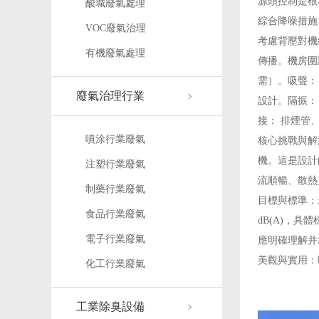
源頭控制是根
酸堿廢氣處理
綜合降噪措施
VOC廢氣治理
考慮背壓對機
有機廢氣處理
傳播。機房圍
需）。吸聲：
廢氣治理行業
設計。隔振：
接： 排煙管
噴涂行業廢氣
核心挑戰與解
機。這是設計
注塑行業廢氣
流順暢、散熱
制藥行業廢氣
目標與標準：
食品行業廢氣
dB(A)，
電子行業廢氣
應明確理解并
美觀與實用：
化工行業廢氣
工業除臭設備