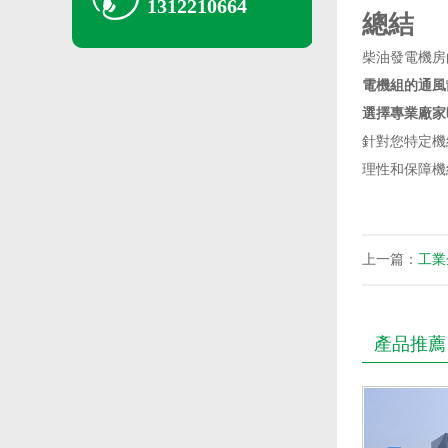
1312210664
總結
柴油發電機房
電機組的通風
選擇專業廠家
針對您特定機
理性和保障機
上一篇：
工業
產品推薦